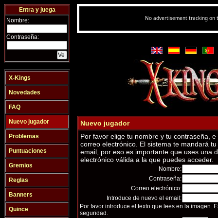
Entra y juega
Nombre:
Contraseña:
X-Kings
Novedades
FAQ
Nuevo jugador
Nuevo jugador
Por favor elige tu nombre y tu contraseña, e 
Problemas
correo electrónico. El sistema te mandará tu
Puntuaciones
email, por eso es importante que uses una d
electrónico válida a la que puedes acceder.
Gremios
Nombre:
Contraseña:
Reglas
Correo electrónico:
Banners
Introduce de nuevo el email:
Por favor introduce el texto que lees en la imagen.
Quince
seguridad.