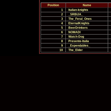
Position
Name
1
Italian-knights
2
_SRBIJA_
3
The_Feral_Ones
4
EternalKnights
5
BeerDrinkers
6
NOMADI
7
Watch-Dog
8
Presente-Italia
9
_Expendables_
10
The_Elder