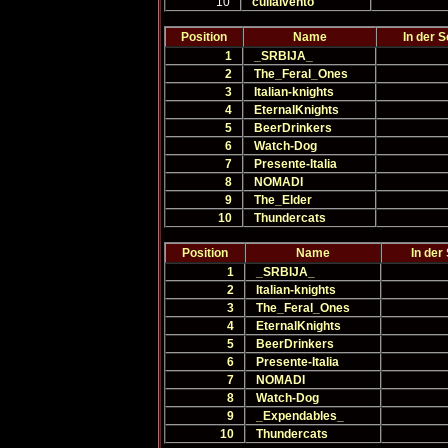
10
culialvento
Position
Name
In der 
1
_SRBIJA_
2
The_Feral_Ones
3
Italian-knights
4
EternalKnights
5
BeerDrinkers
6
Watch-Dog
7
Presente-Italia
8
NOMADI
9
The_Elder
10
Thundercats
Position
Name
In der
1
_SRBIJA_
2
Italian-knights
3
The_Feral_Ones
4
EternalKnights
5
BeerDrinkers
6
Presente-Italia
7
NOMADI
8
Watch-Dog
9
_Expendables_
10
Thundercats