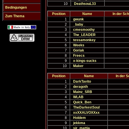
10
DeathsouL33
Bedingungen
Position
Name
In der Sch
Zum Thema
1
gwunk
2
_baby_
3
cmesmoothy
4
The_LEADER
5
tessamonkey
6
Weeks
7
Goriak
8
Freecs
9
x-kings-sucks
10
Maker
Position
Name
In der 
1
DarkTavito
2
deragoth
3
Mainz_SRB
4
WLAB
5
Quick_Ben
6
TheDarkestSoul
7
xxXXALVOXXxx
8
Holdem
9
jekkma
10
sir_mattia