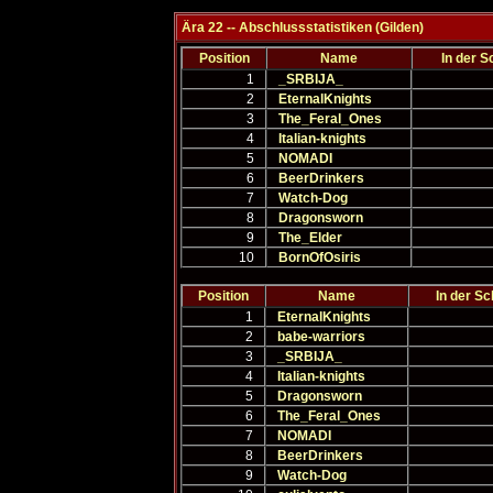
Ära 22 -- Abschlussstatistiken (Gilden)
Position
Name
In der S
1
_SRBIJA_
2
EternalKnights
3
The_Feral_Ones
4
Italian-knights
5
NOMADI
6
BeerDrinkers
7
Watch-Dog
8
Dragonsworn
9
The_Elder
10
BornOfOsiris
Position
Name
In der Sc
1
EternalKnights
2
babe-warriors
3
_SRBIJA_
4
Italian-knights
5
Dragonsworn
6
The_Feral_Ones
7
NOMADI
8
BeerDrinkers
9
Watch-Dog