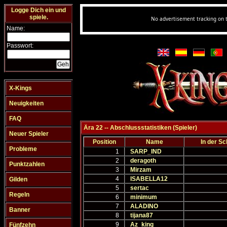
Logge Dich ein und
spiele.
Name:
Passwort:
X-Kings
Neuigkeiten
FAQ
Ära 22 -- Abschlussstatistiken (Spieler)
Neuer Spieler
Position
Name
In der Sc
Probleme
1
SARP_IND
2
deragoth
Punktzahlen
3
Mirzam
4
ISABELLA12
Gilden
5
sertac
Regeln
6
minimum
7
ALADINO
Banner
8
tijana87
9
Az_king
Fünfzehn