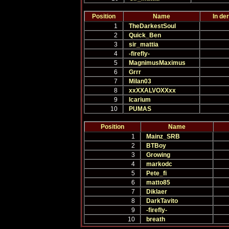
Position
Name
In de
1
TheDarkestSoul
2
Quick_Ben
3
sir_mattia
4
-firefly-
5
MagnimusMaximus
6
Grrr
7
Milan03
8
xxXXALVOXXxx
9
Icarium
10
PUMAS
Position
Name
1
Mainz_SRB
2
BTBoy
3
Growing
4
markodc
5
Pete_fi
6
matto85
7
Diklaer
8
DarkTavito
9
-firefly-
10
breath