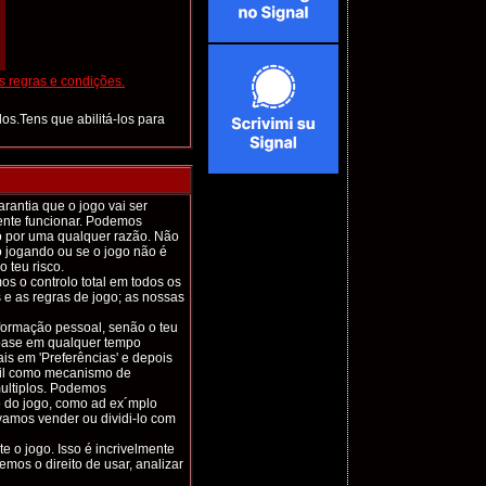
s regras e condições.
os.Tens que abilitá-los para
arantia que o jogo vai ser
ente funcionar. Podemos
 por uma qualquer razão. Não
 jogando ou se o jogo não é
 teu risco.
os o controlo total em todos os
 e as regras de jogo; as nossas
formação pessoal, senão o teu
base em qualquer tempo
is em 'Preferências' e depois
ail como mecanismo de
multiplos. Podemos
o do jogo, como ad ex´mplo
vamos vender ou dividi-lo com
e o jogo. Isso é incrivelmente
emos o direito de usar, analizar