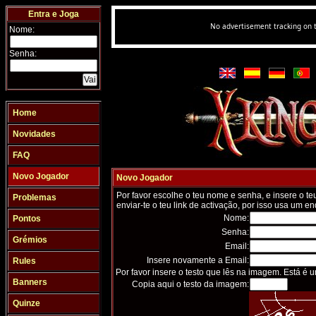
Entra e Joga
Nome:
Senha:
Home
Novidades
FAQ
Novo Jogador
Novo Jogador
Por favor escolhe o teu nome e senha, e insere o te
Problemas
enviar-te o teu link de activação, por isso usa um e
Nome:
Pontos
Senha:
Grémios
Email:
Insere novamente a Email:
Rules
Por favor insere o testo que lês na imagem. Está é
Banners
Copia aqui o testo da imagem:
Quinze